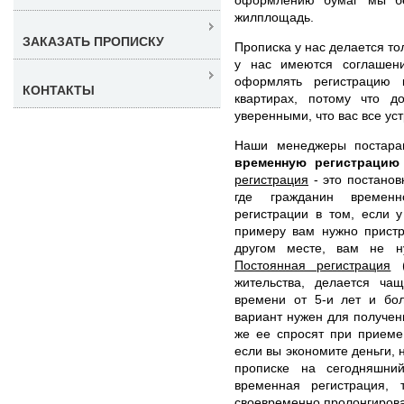
жилплощадь.
ЗАКАЗАТЬ ПРОПИСКУ
Прописка у нас делается то
у нас имеются соглашени
оформлять регистрацию 
КОНТАКТЫ
квартирах, потому что 
уверенными, что вас все уст
Наши менеджеры постар
временную регистраци
регистрация
- это постанов
где гражданин временн
регистрации в том, если 
примеру вам нужно пристр
другом месте, вам не н
Постоянная регистрация
(
жительства, делается ча
времени от 5-и лет и бол
вариант нужен для получени
же ее спросят при приеме
если вы экономите деньги,
прописке на сегодняшни
временная регистрация, 
своевременно пролонгирова