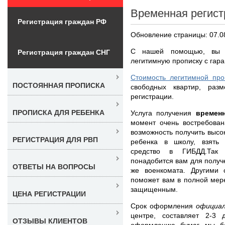
Временная регист
Регистрация граждан РФ
Обновление страницы: 07.0
С нашей помощью, вы с
Регистрация граждан СНГ
легитимную прописку с гара
Стоимость легитимной пр
ПОСТОЯННАЯ ПРОПИСКА
свободных квартир, раз
регистрации.
ПРОПИСКА ДЛЯ РЕБЕНКА
Услуга получения
времен
момент очень востребован
возможность получить высо
РЕГИСТРАЦИЯ ДЛЯ РВП
ребенка в школу, взять
средство в ГИБДД.Так
понадобится вам для получе
ОТВЕТЫ НА ВОПРОСЫ
же военкомата. Другими
поможет вам в полной мере
защищенным.
ЦЕНА РЕГИСТРАЦИИ
Срок оформления
официал
центре, составляет 2-3 
ОТЗЫВЫ КЛИЕНТОВ
оформлению бумаг мы бе